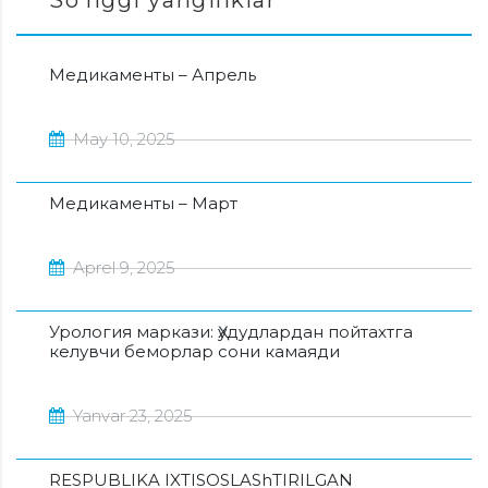
So’nggi yangiliklar
Медикаменты – Апрель
May 10, 2025
Медикаменты – Март
Aprel 9, 2025
Урология маркази: Ҳудудлардан пойтахтга
келувчи беморлар сони камаяди
Yanvar 23, 2025
RESPUBLIKA IXTISOSLAShTIRILGAN