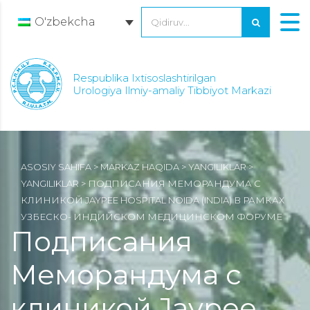
O'zbekcha
Respublika Ixtisoslashtirilgan
Urologiya Ilmiy-amaliy Tibbiyot Markazi
ASOSIY SAHIFA
>
MARKAZ HAQIDA
>
YANGILIKLAR
>
YANGILIKLAR
>
ПОДПИСАНИЯ МЕМОРАНДУМА С
КЛИНИКОЙ JAYPEE HOSPITAL NOIDA (INDIA) В РАМКАХ
УЗБЕСКО- ИНДИЙСКОМ МЕДИЦИНСКОМ ФОРУМЕ
Подписания
Меморандума с
клиникой Jaypee