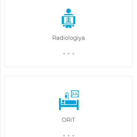
Radiologiya
ORiT