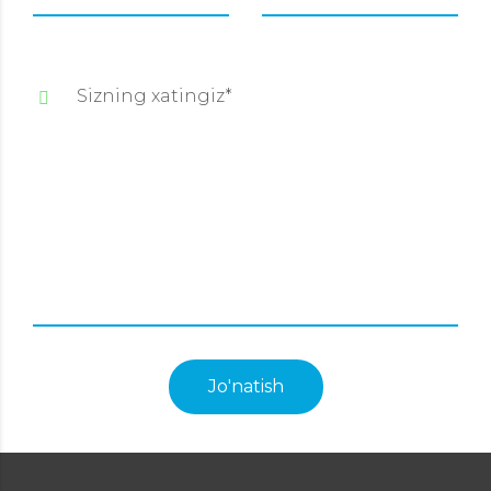
Sizning xatingiz*
Jo'natish