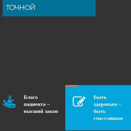
ТОЧНОЙ
Благо
Быть
пациента –
здоровым –
высший закон
быть
счастливым