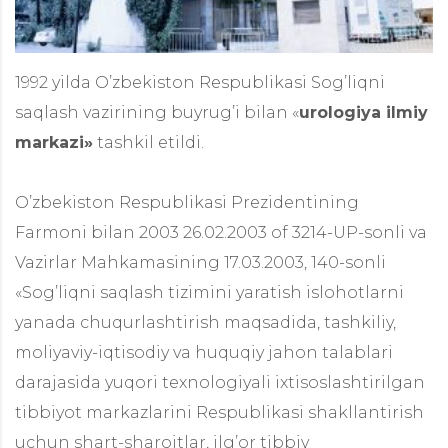
1992 yilda O’zbekiston Respublikasi Sog’liqni
saqlash vazirining buyrug’i bilan «
urologiya ilmiy
markazi»
tashkil etildi.
O’zbekiston Respublikasi Prezidentining
Farmoni bilan 2003 26.02.2003 of 3214-UP-sonli va
Vazirlar Mahkamasining 17.03.2003, 140-sonli
«Sog’liqni saqlash tizimini yaratish islohotlarni
yanada chuqurlashtirish maqsadida, tashkiliy,
moliyaviy-iqtisodiy va huquqiy jahon talablari
darajasida yuqori texnologiyali ixtisoslashtirilgan
tibbiyot markazlarini Respublikasi shakllantirish
uchun shart-sharoitlar, ilg’or tibbiy