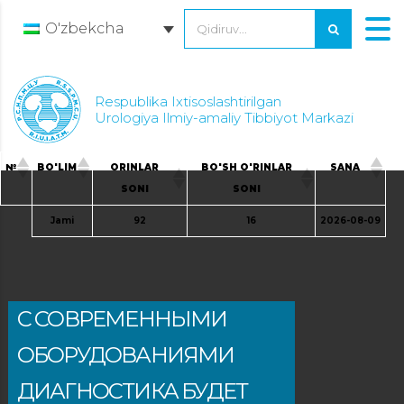
O'zbekcha
Respublika Ixtisoslashtirilgan
Urologiya Ilmiy-amaliy Tibbiyot Markazi
№
BO'LIM
ORINLAR
BO'SH O'RINLAR
SANA
SONI
SONI
Jami
92
16
2026-08-09
С СОВРЕМЕННЫМИ
ОБОРУДОВАНИЯМИ
ДИАГНОСТИКА БУДЕТ