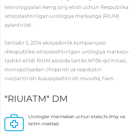
texnologiyalari keng joriy etish uchun Respublika
ixtisoslashtirilgan urologiya markaziga (RIUM)
aylantirildi.
Sentabr 5, 2014 aksiyadorlik kompaniyasi
«Respublika ixtisoslashtirilgan urologiya markazi»
tashkil etildi RIUM asosida tartibi №13k-qo’mitasi,
monopoliyadan chiqarish va raqobatni
rivojlantirish Xususiylashtirish muvofiq, ham.
"RIUIATM" DM
Urologlar mamlakat uchun etakchi ilmiy va
ta'lim maktab