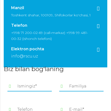
Toshkent shahar, 100109, Shifokorlar ko'chasi, 1
+998 71 200-02-69 (call-markaz) +998 99 481-
00-32 (ishonch telefoni)
info@rscu.uz
Biz bilan bog'laning
Ismingiz*
Familiya
Telefon
E-mail*