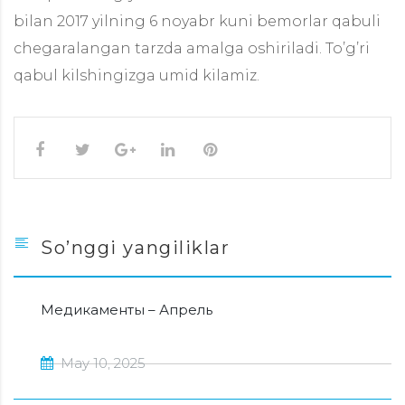
bilan 2017 yilning 6 noyabr kuni bemorlar qabuli
chegaralangan tarzda amalga oshiriladi. To’g’ri
qabul kilshingizga umid kilamiz.
So’nggi yangiliklar
Медикаменты – Апрель
May 10, 2025