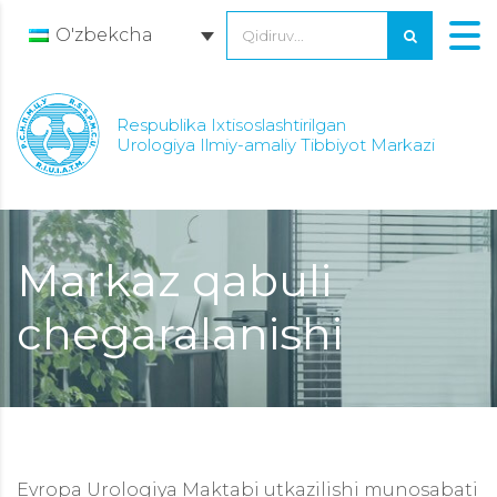
O'zbekcha
Respublika Ixtisoslashtirilgan
Urologiya Ilmiy-amaliy Tibbiyot Markazi
Markaz qabuli
chegaralanishi
Evropa Urologiya Maktabi utkazilishi munosabati