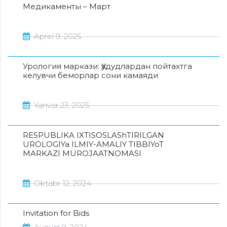
Медикаменты – Март
Aprel 9, 2025
Урология маркази: Ҳудудлардан пойтахтга
келувчи беморлар сони камаяди
Yanvar 23, 2025
RESPUBLIKA IXTISOSLAShTIRILGAN
UROLOGIYa ILMIY-AMALIY TIBBIYoT
MARKAZI MUROJAATNOMASI
Oktabr 12, 2024
Invitation for Bids