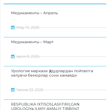
Медикаменты – Апрель
May 10, 2025
Медикаменты – Март
Aprel 9, 2025
Урология маркази: Ҳудудлардан пойтахтга
келувчи беморлар сони камаяди
Yanvar 23, 2025
RESPUBLIKA IXTISOSLAShTIRILGAN
UROLOGIYa ILMIY-AMALIY TIBBIYoT