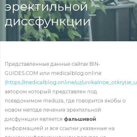
эректильной
диссфункции
Представленные данные сайтах BIN-
GUIDES.COM или medicalblog.online
(https://medicalblog.online/uz/unikalnoe_otkrytie_
автором который представлен под
псевдонимом meduza, где говорится якобы о
новом методе лечения эректильной
дисфункции является
фальшивой
информацией и все ссылки указанные на