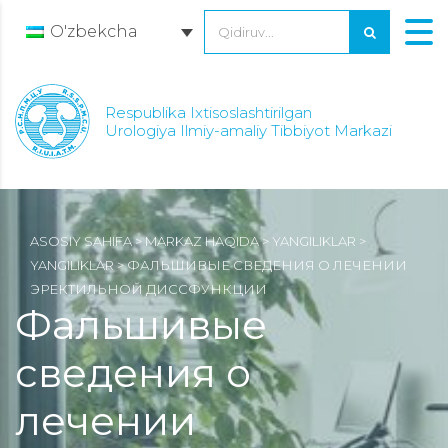
O'zbekcha
Respublika Ixtisoslashtirilgan
Urologiya Ilmiy-amaliy Tibbiyot Markazi
ASOSIY SAHIFA
>
MARKAZ HAQIDA
>
YANGILIKLAR
>
YANGILIKLAR
>
ФАЛЬШИВЫЕ СВЕДЕНИЯ О ЛЕЧЕНИИ
ЭРЕКТИЛЬНОЙ ДИССФУНКЦИИ
Фальшивые
сведения о
лечении