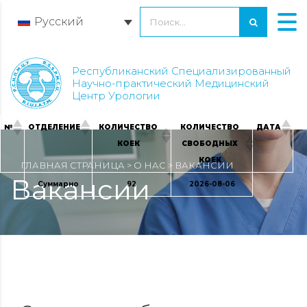
Русский
Республиканский Специализированный
Научно-практический Медицинский
Центр Урологии
№
ОТДЕЛЕНИЕ
КОЛИЧЕСТВО
КОЛИЧЕСТВО
ДАТА
КОЕК
СВОБОДНЫХ
КОЕК
ГЛАВНАЯ СТРАНИЦА
>
О НАС
>
ВАКАНСИИ
Вакансии
Суммарно
92
2026-08-06